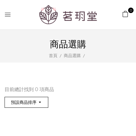
青
0
春
美
商品選購
麗;
首頁
商品選購
促
進
新
目前總計找到 0 項商品
陳
預設商品排序
代
謝