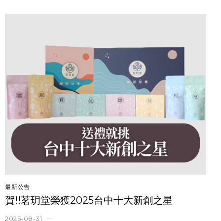
最新公告
賀!!茗玥堂榮獲2025台中十大新創之星
2025-08-31