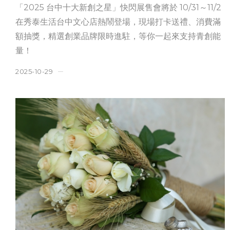
「2025 台中十大新創之星」快閃展售會將於 10/31～11/2
在秀泰生活台中文心店熱鬧登場，現場打卡送禮、消費滿
額抽獎，精選創業品牌限時進駐，等你一起來支持青創能
量！
2025-10-29