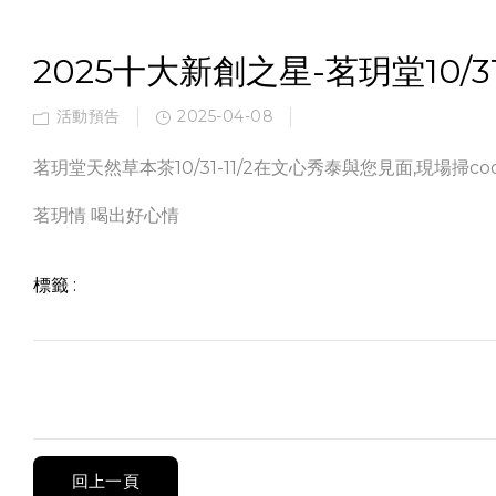
2025十大新創之星-茗玥堂10/3
活動預告
2025-04-08
茗玥堂天然草本茶10/31-11/2在文心秀泰與您見面,現場掃
茗玥情 喝出好心情
標籤 :
回上一頁