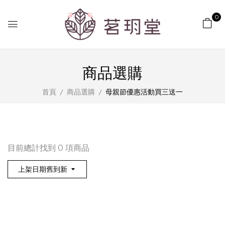
青
0
春
美
商品選購
麗;
首頁
商品選購
母親節優惠活動買三送一
促
進
新
目前總計找到 0 項商品
陳
上架日期舊到新
代
謝