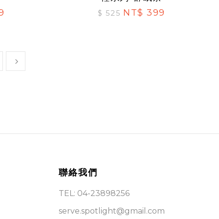
9
NT$ 399
$ 525
聯絡我們
TEL: 04-23898256
serve.spotlight@gmail.com