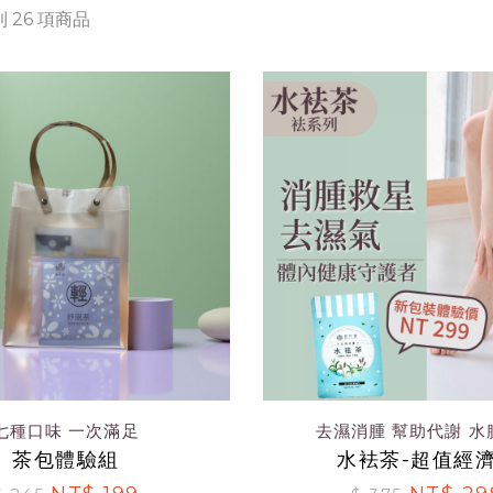
 26 項商品
七種口味 一次滿足
去濕消腫 幫助代謝 水
茶包體驗組
水袪茶-超值經