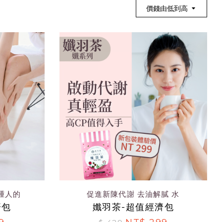
價錢由低到高
腫人的
促進新陳代謝 去油解膩 水
濟包
孅羽茶-超值經濟包