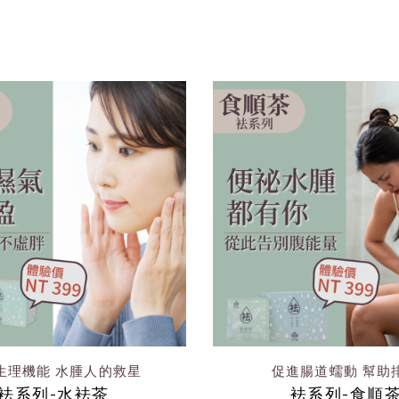
生理機能 水腫人的救星
促進腸道蠕動 幫助
袪系列-水袪茶
袪系列-食順