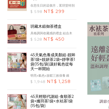
在您生日的這個月，茗玥堂特別
NT$ 299
$ 598
玥藏木緞御茶禮盒
具格調與收藏感的禮盒 結合木
NT$ 450
$ 528
45天氣色養成美顏組-靚眸
茶1袋+靚妍茶2袋+靜寧茶1
袋(15包/袋)讓好氣色從每
天一杯開始
明亮x氣色x放鬆三效保養 維
NT$ 1,258
$ 1,948
45天輕順代謝組-食順茶2
袋+孅羽茶1袋+水袪茶1袋
調節
(15包/袋)