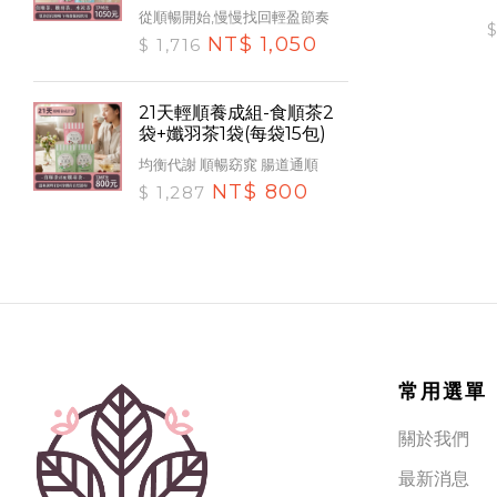
從順暢開始,慢慢找回輕盈節奏
NT$ 1,050
$ 1,716
21天輕順養成組-食順茶2
袋+孅羽茶1袋(每袋15包)
均衡代謝 順暢窈窕 腸道通順
NT$ 800
$ 1,287
常用選單
關於我們
最新消息