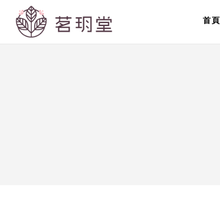
青
首
春
美
麗;
促
進
新
陳
代
謝