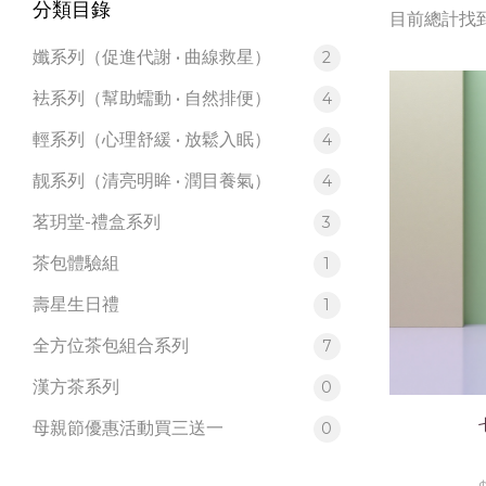
分類目錄
目前總計找到
孅系列（促進代謝 • 曲線救星）
2
袪系列（幫助蠕動 • 自然排便）
4
輕系列（心理舒緩 • 放鬆入眠）
4
靓系列（清亮明眸 • 潤目養氣）
4
茗玥堂-禮盒系列
3
茶包體驗組
1
壽星生日禮
1
全方位茶包組合系列
7
漢方茶系列
0
母親節優惠活動買三送一
0