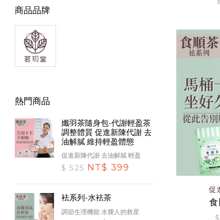
商品品牌
熱門商品
孅羽茶隨身包-代謝輕盈茶
調整體質 促進新陳代謝 去
油解膩 維持輕盈體態
促進新陳代謝 去油解膩 輕盈
NT$ 399
$ 525
促
袪系列-水袪茶
食
調節生理機能 水腫人的救星
$