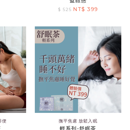
盈體態
NT$ 399
$ 525
排便
撫平焦慮 放鬆入眠
茶
輕系列-舒眠茶