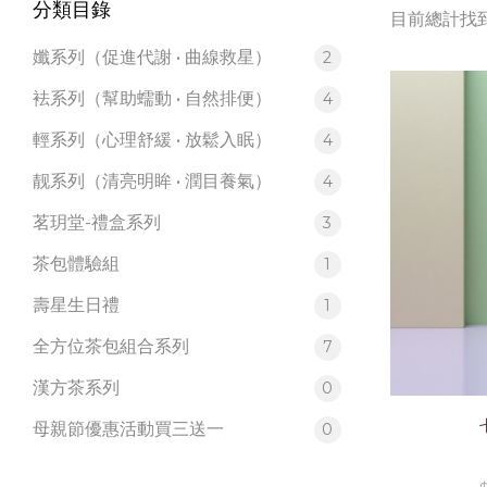
分類目錄
目前總計找到
孅系列（促進代謝 • 曲線救星）
2
袪系列（幫助蠕動 • 自然排便）
4
輕系列（心理舒緩 • 放鬆入眠）
4
靓系列（清亮明眸 • 潤目養氣）
4
茗玥堂-禮盒系列
3
茶包體驗組
1
壽星生日禮
1
全方位茶包組合系列
7
漢方茶系列
0
母親節優惠活動買三送一
0