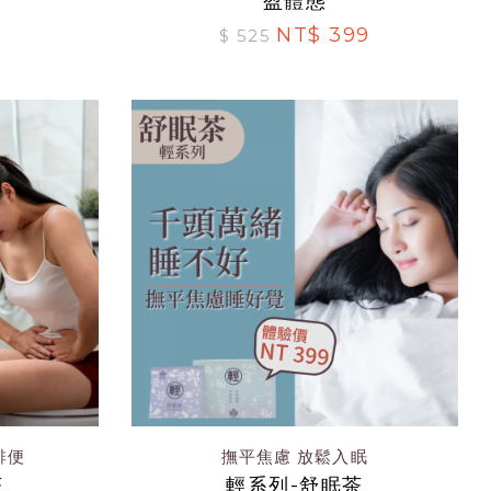
盈體態
NT$ 399
$ 525
排便
撫平焦慮 放鬆入眠
茶
輕系列-舒眠茶