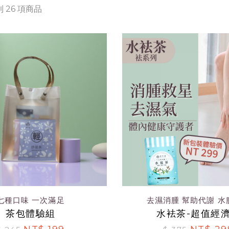
 26 項商品
七種口味 一次滿足
去濕消腫 幫助代謝 水
茶包體驗組
水袪茶-超值經