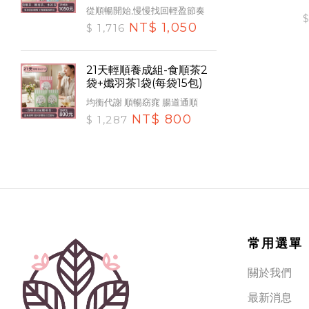
從順暢開始,慢慢找回輕盈節奏
NT$ 1,050
$ 1,716
21天輕順養成組-食順茶2
袋+孅羽茶1袋(每袋15包)
均衡代謝 順暢窈窕 腸道通順
NT$ 800
$ 1,287
常用選單
關於我們
最新消息