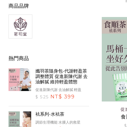
商品品牌
熱門商品
孅羽茶隨身包-代謝輕盈茶
調整體質 促進新陳代謝 去
油解膩 維持輕盈體態
促進新陳代謝 去油解膩 輕盈
NT$ 399
$ 525
促
袪系列-水袪茶
食
調節生理機能 水腫人的救星
$