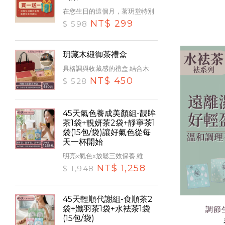
在您生日的這個月，茗玥堂特別
NT$ 299
$ 598
玥藏木緞御茶禮盒
具格調與收藏感的禮盒 結合木
NT$ 450
$ 528
45天氣色養成美顏組-靚眸
茶1袋+靚妍茶2袋+靜寧茶1
袋(15包/袋)讓好氣色從每
天一杯開始
明亮x氣色x放鬆三效保養 維
NT$ 1,258
$ 1,948
45天輕順代謝組-食順茶2
袋+孅羽茶1袋+水袪茶1袋
調節
(15包/袋)