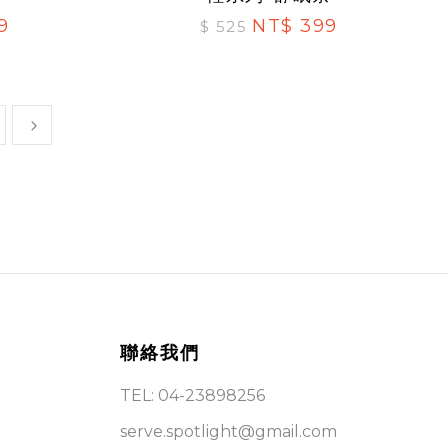
9
NT$ 399
$ 525
聯絡我們
TEL: 04-23898256
serve.spotlight@gmail.com