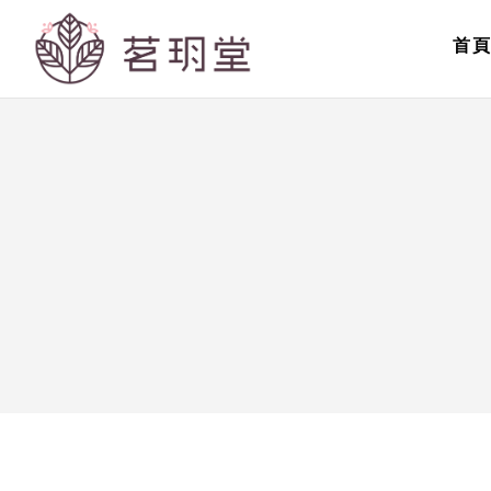
青
首
春
美
麗;
促
進
新
陳
代
謝