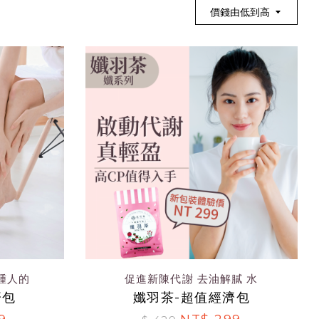
價錢由低到高
腫人的
促進新陳代謝 去油解膩 水
濟包
孅羽茶-超值經濟包