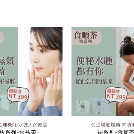
生理機能 水腫人的救星
促進腸道蠕動 幫助
袪系列-水袪茶
袪系列-食順