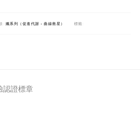
類:
孅系列（促進代謝 • 曲線救星）
標籤:
驗認證標章