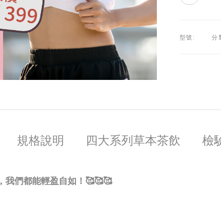
型號:
分
規格說明
四大系列草本茶飲
檢
們都能輕盈自如！🥰🥰🥰