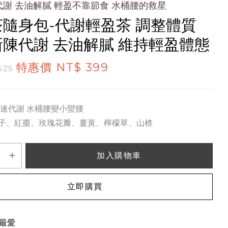
謝 去油解膩 輕盈不靠節食 水桶腰的救星
隨身包-代謝輕盈茶 調整體質
陳代謝 去油解膩 維持輕盈體態
特惠價 NT$ 399
525
快速代謝 水桶腰變小蠻腰
子、紅棗、玫瑰花瓣、薑黃、檸檬草、山楂
加入購物車
立即購買
最愛