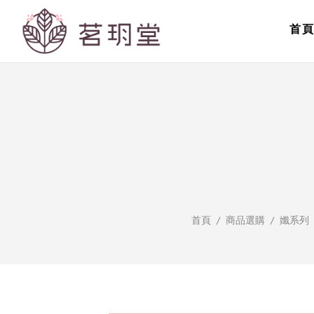
青
首
春
美
麗;
促
進
新
首頁
商品選購
孅系列（
陳
代
謝