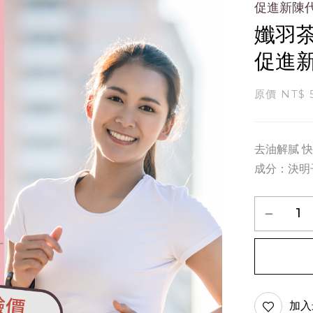
促進新陳代
孅羽茶
促進新
原價 NT$ 
去油解膩 
成分：決明
加入